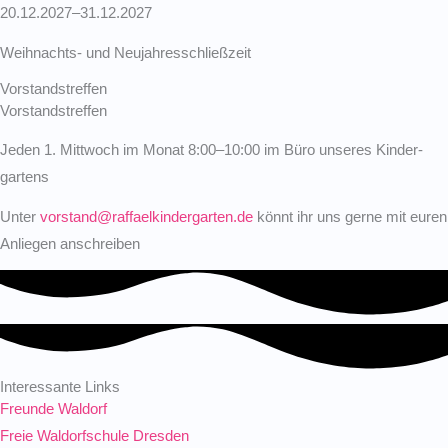
20.12.2027–31.12.2027
Weihnachts- und Neujah­res­schließzeit
Vorstandstreffen
Vorstands­treffen
Jeden 1. Mittwoch im Monat 8:00–10:00 im Büro unseres Kinder­
gartens
Unter
vorstand@raffaelkindergarten.de
könnt ihr uns gerne mit euren
Anliegen anschreiben
Interessante Links
Freunde Waldorf
Freie Waldorfschule Dresden