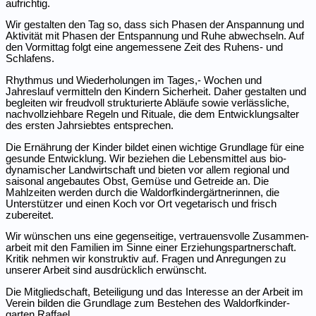
aufrichtig.
Wir gestalten den Tag so, dass sich Phasen der Anspannung und
Aktivität mit Phasen der Entspannung und Ruhe abwechseln. Auf
den Vormittag folgt eine angemessene Zeit des Ruhens- und
Schlafens.
Rhythmus und Wieder­ho­lungen im Tages,- Wochen und
Jahreslauf vermitteln den Kindern Sicherheit. Daher gestalten und
begleiten wir freudvoll struk­tu­rierte Abläufe sowie verläss­liche,
nachvoll­ziehbare Regeln und Rituale, die dem Entwick­lungs­alter
des ersten Jahrs­iebtes entsprechen.
Die Ernährung der Kinder bildet einen wichtige Grundlage für eine
gesunde Entwicklung. Wir beziehen die Lebens­mittel aus bio-
dynami­scher Landwirt­schaft und bieten vor allem regional und
saisonal angebautes Obst, Gemüse und Getreide an.
Die
Mahlzeiten werden durch die Waldorf­kin­der­gärt­ne­rinnen, die
Unter­stützer und einen Koch vor Ort vegeta­risch und frisch
zubereitet.
Wir wünschen uns eine gegen­seitige, vertrau­ens­volle Zusam­men­
arbeit mit den Familien im Sinne einer Erzie­hungs­part­ner­schaft.
Kritik nehmen wir konstruktiv auf. Fragen und Anregungen zu
unserer Arbeit sind ausdrücklich erwünscht.
Die Mitglied­schaft, Betei­ligung und das Interesse an der Arbeit im
Verein bilden die Grundlage zum Bestehen des Waldorf­kin­der­
garten Raffael.