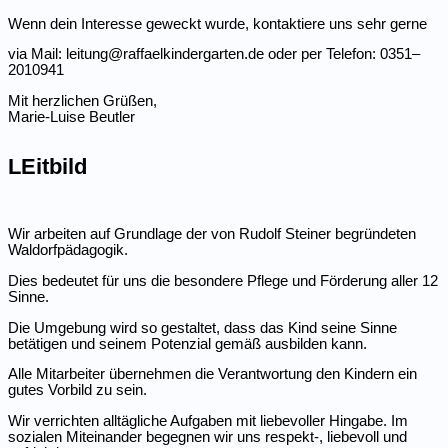
Wenn dein Interesse geweckt wurde, kontak­tiere uns sehr gerne
via Mail: leitung@raffaelkindergarten.de oder per Telefon: 0351–
2010941
Mit herzlichen Grüßen,
Marie-Luise Beutler
LEitbild
Wir arbeiten auf Grundlage der von Rudolf Steiner begrün­deten
Waldorf­päd­agogik.
Dies bedeutet für uns die besondere Pflege und Förderung aller 12
Sinne.
Die Umgebung wird so gestaltet, dass das Kind seine Sinne
betätigen und seinem Potenzial gemäß ausbilden kann.
Alle Mitar­beiter übernehmen die Verant­wortung den Kindern ein
gutes Vorbild zu sein.
Wir verrichten alltäg­liche Aufgaben mit liebe­voller Hingabe. Im
sozialen Mitein­ander begegnen wir uns respekt‑, liebevoll und